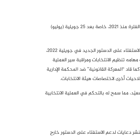
رئيس الهيئة العليا المستقلة للانتخابات (ISIE). الفترة: منذ 2021، خاصة بعد 25 جويلية (يوليو)
أشرف فاروق بوعسكر على الانتخابات والاستفتاء على الدستور الجديد في جويلية 2022،
هامه تنظيم الانتخابات ومراقبة سير العملية
كما قاد “المعركة القانونية” ضد المحكمة الإدارية
حيات أخرى لاختصاصات هيئة الانتخابات.
ّد، مما سمح له بالتحكم في العملية الانتخابية
شر دعايات لدعم الاستفتاء على الدستور خارج