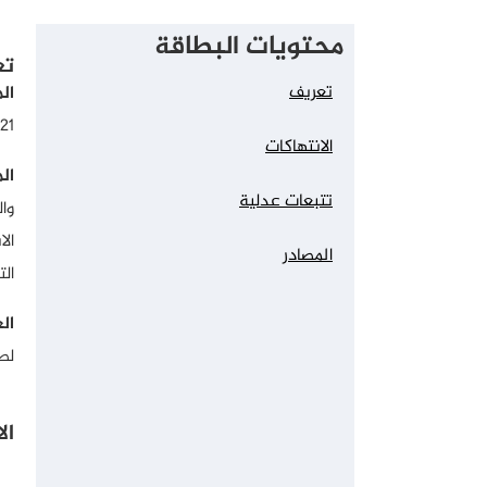
محتويات البطاقة
تع
تعريف
ال
21.
الانتهاكات
ال
تتبعات عدلية
وا
الا
المصادر
ال
ال
لصا
ال