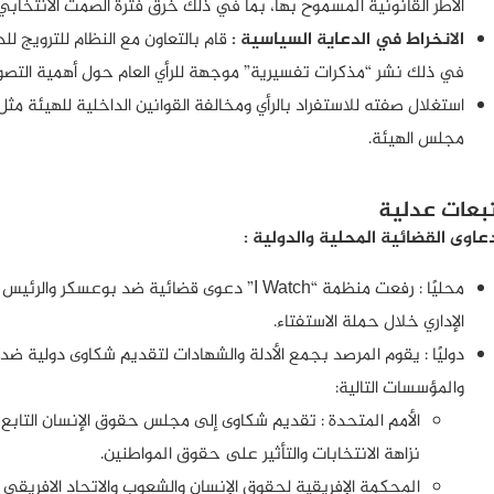
الأطر القانونية المسموح بها، بما في ذلك خرق فترة الصمت الانتخابي
الانخراط في الدعاية السياسية :
قام بالتعاون مع النظام للترويج ل
في ذلك نشر “مذكرات تفسيرية” موجهة للرأي العام حول أهمية التصوي
استغلال صفته للاستفراد بالرأي ومخالفة القوانين الداخلية للهيئة م
مجلس الهيئة.
بعات عدلية
دعاوى القضائية المحلية والدولية :
محليًا : رفعت منظمة “I Watch” دعوى قضائية ضد بو
الإداري خلال حملة الاستفتاء.
دوليًا : يقوم المرصد بجمع الأدلة والشهادات لتقديم شكاوى دولية ض
والمؤسسات التالية:
الأمم المتحدة : تقديم شكاوى إلى مجلس حقوق الإنسان التابع 
نزاهة الانتخابات والتأثير على حقوق المواطنين.
المحكمة الإفريقية لحقوق الإنسان والشعوب والاتحاد الافريقي 