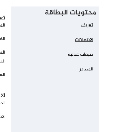
محتويات البطاقة
تع
تعريف
الم
الفت
الانتهاكات
الم
تتبعات عدلية
الم
المصادر
الع
الا
الد
الا