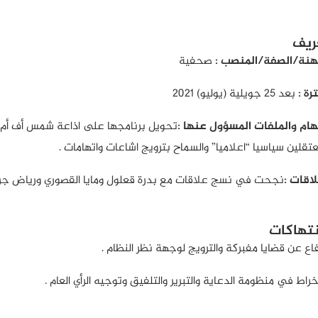
ريف
هنة/الصفة/المنصب :
صحفية
رة :
بعد 25 جويلية (يوليو) 2021
هام والملفات المسؤول عنها :
تحويل برنامجها على اذاعة شمس أف أم ل
عتقلين سياسيا “اعلاميا” والسماح بترويج اشاعات واتهامات .
لاقات :
نجحت في نسج علاقات مع بدرة قعلول ومايا القصوري ورياض جر
نتهاكات
فاع عن قضايا مفبركة والترويج لوجهة نظر النظام .
نخراط في منظومة الدعاية والتبرير والتلفيق وتوجيه الرأي العام .