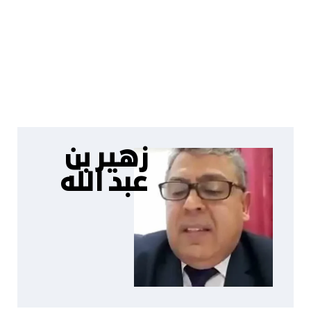
زهير بن
عبد الله