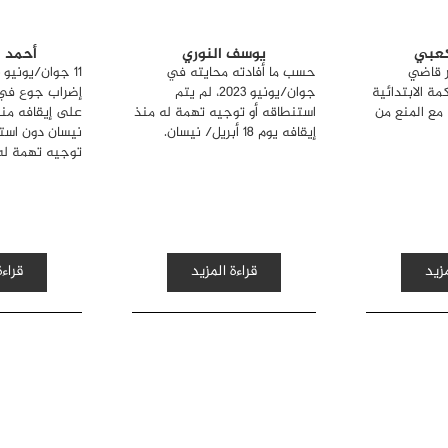
كعبي
يوسف النوري
أحمد 
2023 : قرر قاضي
حسب ما أفادته محايته في
ة الابتدائية
جوان/يونيو 2023، لم يتم
إضراب جوع في
 مع المنع من
استنطاقه أو توجيه تهمة له منذ
إيقافه يوم 18 أبريل/ نيسان.
نيسان دون است
توجيه تهمة له
مزيد
قراءة المزيد
قراءة