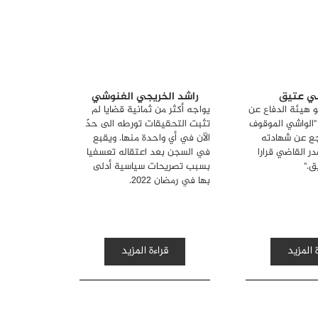
ي عتيق
راشد الخريجي الغنوشي
 هيئة الدفاع عن
يواجه أكثر من ثمانية قضايا لم
الواشي الموقوف
تثبت التحقيقات تورطه الى حدّ
ع عن شهادته
الآن في أي واحدة منها. ويقبع
ر القاضي قرارا
في السجن بعد اعتقاله تعسفيا
ق."
بسبب تصريحات سياسية أدلى
بها في رمضان 2022.
 المزيد
قراءة المزيد