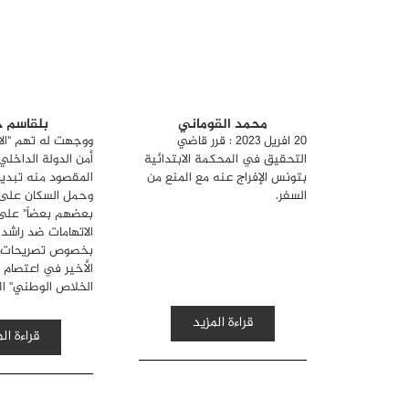
محمد القوماني
بلقاسم 
20 افريل 2023 : قرر قاضي
ووجهت له تهم "الا
التحقيق في المحكمة الابتدائية
أمن الدولة الداخلي،
بتونس الإفراج عنه مع المنع من
المقصود منه تبديل
السفر.
وحمل السكان على
بعضهم بعضاً" على
الاتهامات ضد راشد
بخصوص تصريحات أ
الأخير في اعتصام 
الخلاص الوطني" ال
قراءة المزيد
قراءة ال