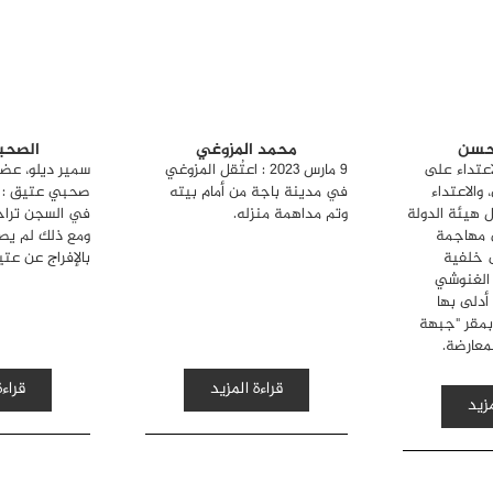
حسن
محمد المزوغي
الصحب
عتداء على
9 مارس 2023 : اعتُقل المزوغي
سمير ديلو، عضو
 والاعتداء
في مدينة باجة من أمام بيته
صحبي عتيق : "
 هيئة الدولة
وتم مداهمة منزله.
في السجن تراج
 مهاجمة
ومع ذلك لم يصد
 خلفية
بالإفراج عن عتي
 الغنوشي
دلى بها
بمقر "جبهة
معارضة.
قراءة المزيد
قراءة
مزيد