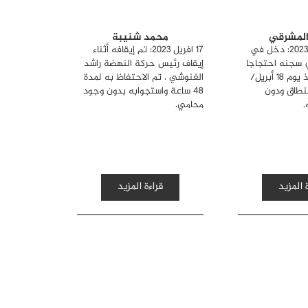
المشرقي
محمد شنيبة
11 جوان/يونيو 2023: دخل في
17 افريل 2023: تم إيقافه أثناء
 سجنه احتجاجا
إيقاف رئيس حركة النهضة راشد
على إيقافه منذ يوم 18 أبريل/
الغنوشي . تم الاحتفاظ به لمدة
نطاق ودون
48 ساعة واستجوابه بدون وجود
.
محامي.
 المزيد
قراءة المزيد