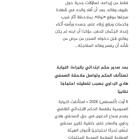
فقط من إيداعه، تساؤلات جدية حول
ظروف وفاته، بعد أن أفاد والده، في شهادة
سجلها موقع «نواة»، بملاحظة آثار ضرب
وكدمات وبقع زرقاء على جسده ورأسه أثناء
إعداد الجثمان للدفن، مؤكدًا أن ابنه لم يكن
يعاني قبل دخوله السجن من مرض من
شأنه أن يفسر وفاته المفاجئة…
بعد صدور حكم ابتدائي بالبراءة: النيابة
تستأنف الحكم وتواصل ملاحقة الصحفي
هادي الرداوي بسبب تغطيته احتجاجًا
نقابيًا
6 أوت (أغسطس) 2026 – استأنفت النيابة
العمومية بقفصة الحكم الابتدائي القاضي
بعدم سماع الدعوى في حق الصحفي هادي
رداوي، والصادر على خلفية تقرير صحفي
غطّى تحركًا احتجاجيًا لأعوان الهيئة
الوطنية للسلامة الصحية للمنتجات