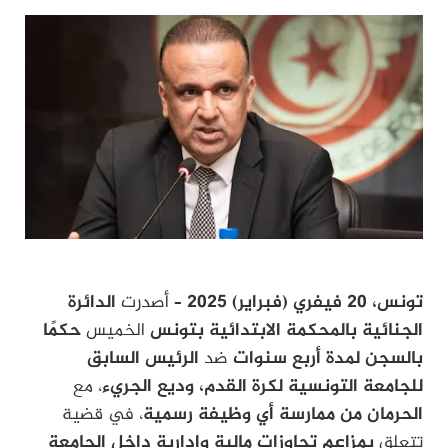
تونس، 20 فيفري (فبراير) 2025
– أصدرت
الدائرة
الجنائية بالمحكمة الابتدائية بتونس
الخميس
حكمًا
بالسجن لمدة أربع سنوات
ضد
الرئيس السابق
للجامعة التونسية لكرة القدم، وديع الجريء
، مع
الحرمان من ممارسة أي وظيفة رسمية
، في قضية
تتعلق
بمزاعم تجاوزات مالية وإدارية داخل الجامعة