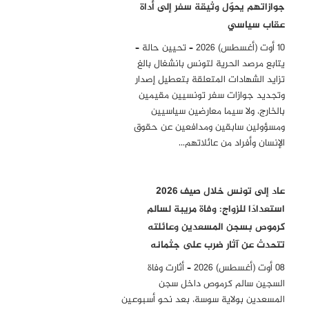
جوازاتهم يحوّل وثيقة سفر إلى أداة
عقاب سياسي
10 أوت (أغسطس) 2026 – تحيين حالة –
يتابع مرصد الحرية لتونس بانشغال بالغ
تزايد الشهادات المتعلقة بتعطيل إصدار
وتجديد جوازات سفر تونسيين مقيمين
بالخارج، ولا سيما معارضين سياسيين
ومسؤولين سابقين ومدافعين عن حقوق
الإنسان وأفراد من عائلاتهم…
عاد إلى تونس خلال صيف 2026
استعدادًا للزواج: وفاة مريبة لسالم
كرموص بسجن المسعدين وعائلته
تتحدث عن آثار ضرب على جثمانه
08 أوت (أغسطس) 2026 – أثارت وفاة
السجين سالم كرموص داخل سجن
المسعدين بولاية سوسة، بعد نحو أسبوعين