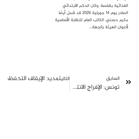
الغذائية بقفصة. وكان الحكم الابتدائي
الصادر يوم 14 جويلية 2026 قد شمل أيضًا
مكرم حسني، الكاتب العام للنقابة الأساسية
لأعوان الهيئة بالجهة…
تمديد الإيقاف التحفظي لل
السابق
التالي
تونس: الإفراج الانتقائي عن بعض المعتقلين لا يلغي المخاوف من استمرار القمع السياسي