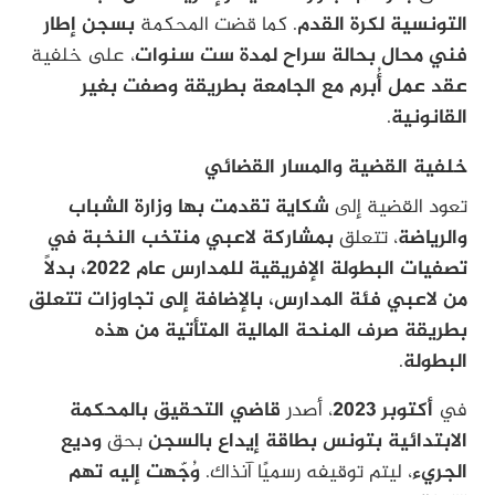
التونسية لكرة القدم
. كما قضت المحكمة
بسجن إطار
فني محال بحالة سراح لمدة ست سنوات
، على خلفية
عقد عمل أُبرم مع الجامعة بطريقة وصفت بغير
القانونية
.
خلفية القضية والمسار القضائي
تعود القضية إلى
شكاية تقدمت بها وزارة الشباب
والرياضة
، تتعلق
بمشاركة لاعبي منتخب النخبة في
تصفيات البطولة الإفريقية للمدارس عام 2022، بدلاً
من لاعبي فئة المدارس، بالإضافة إلى تجاوزات تتعلق
بطريقة صرف المنحة المالية المتأتية من هذه
البطولة
.
في
أكتوبر 2023
، أصدر
قاضي التحقيق بالمحكمة
الابتدائية بتونس بطاقة إيداع بالسجن
بحق
وديع
الجريء
، ليتم توقيفه رسميًا آنذاك.
وُجّهت إليه تهم