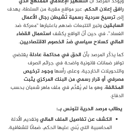
ويؤكد المرصد أنّ
التشهير الإعلامي الممنهج الذي
رافق إعلان الحكم
، عبر مواقع مقربة من السلطة، يهدف
إلى
ترسيخ سردية رسمية تُشيطن رجال الأعمال
السابقين
وتبرر التتبعات ضدهم باعتبارها “معركة ضد
الفساد”، في حين أنّ الواقع يكشف
استعمال القضاء
المالي كسلاح سياسي ضدّ الخصوم الاقتصاديين
.
كما يذكّر المرصد بأنّ
الحق في محاكمة عادلة
يقتضي
توافر ضمانات قانونية واضحة في جرائم الصرف
والتحويلات الخارجية، وعلى رأسها
وجود ترخيص
مصرفي أو قرار رسمي من البنك المركزي يثبت
المخالفة
، وهو ما لم يُقدَّم في ملف ماهر شعبان بحسب
الدفاع.
يطالب مرصد الحرية لتونس بـ:
الكشف عن تفاصيل الملف المالي
وتقديم الأدلة
المحاسبية التي بُني عليها الحكم، ضمانًا للشفافية.