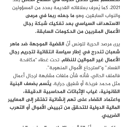
2021، كما يُعرف بعلاقاته القديمة بعدد من المسؤولين
والنواب السابقين، وهو
ما جعله ربما في مرمى
الاستهداف السياسي بعد تفكيك شبكة رجال
الأعمال المقربين من الحكومات السابقة.
يرى مرصد الحرية لتونس أنّ
القضية الموجهة ضد ماهر
شعبان تندرج في إطار سياسة انتقائية لتجريم رجال
الأعمال غير الموالين للنظام
، تحت غطاء “مكافحة
الفساد” و“استرجاع الأموال المنهوبة”.
فالملف الحالي، شأنه شأن ملفات مشابهة لرجال أعمال
مثل محمد فريخة أو شفيق جراية،
يتّسم بضعف البنية
القانونية، غياب الإثباتات المحاسبية الدقيقة،
واعتماد القضاء على تهم إنشائية تفتقر إلى المعايير
المالية الدولية للتحقق من تبييض الأموال أو التهرب
الضريبي
.