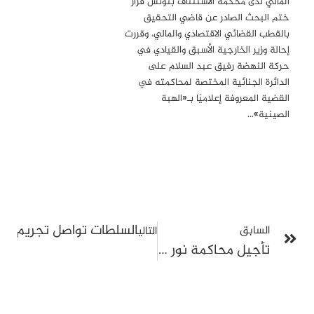
المالي لدى محكمة الاستئناف بتونس قرار
ختم البحث الصادر عن قاضي التحقيق
بالقطب القضائي الاقتصادي والمالي، وقررت
إحالة وزير الخارجية الأسبق والقيادي في
حركة النهضة رفيق عبد السلام على
الدائرة الجنائية المختصة لمحاكمته في
القضية المعروفة إعلاميًا بـ«الهبة
الصينية»…
السلطات تواصل تجريم الع
السابق
التالي
تأجيل محاكمة نور الدين البحيري ومنذر الونيسي في قضية الجيلاني الدبوسي