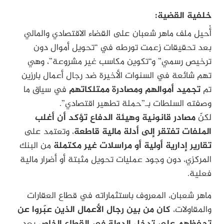
خلفية القضية:
أُحيل ملف ماهر شعبان على القضاء الاقتصادي والمالي
بعد تحقيقات زعمت تورطه في “تحويل أموال دون
ترخيص رسمي” و“تكوين مكاسب غير مشروعة”، وهي
تهم شائعة في السنوات الأخيرة ضد رجال أعمال بارزين
تم
تجميد أموالهم ومصادرة ممتلكاتهم
في سياق ما
وصفته السلطات بـ”حملة تطهير اقتصادي”.
لكنّ
مصادر قانونية وهيئة الدفاع تؤكد أن أغلب
الملفات تفتقر إلى أدلة مالية قاطعة
، وتعتمد على
تقارير إدارية أولية أو مراسلات غير مكتملة
من البنك
المركزي، دون وجود عمليات تحويل مثبتة أو أضرار مالية
فعلية.
ماهر شعبان، المعروف باستثماراته في قطاع العقارات
والمقاولات،
كان من بين رجال الأعمال الذين عبّروا عن
تحفظهم على تدخل الدولة في القطاع الخاص
بعد