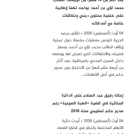
بعد أكثر من 14 شهرًا من الإيقاف: الطالب
محمد لؤي بن أحمد يواجه تهمًا إرهابية
على خلفية محتوى ديني ونقاشات
خاصة مع أصدقائه
04 أوت (أغسطس) 2026 – تلقّى مرصد
الحرية لتونس معطيات مفصلة حول عملية
إيقاف الطالب محمد لؤي بن أحمد، ومسار
قضيته، والانتهاكات التي تعرض لها، ووضعه
داخل السجن المدني بالمرناقية، بعد أكثر
من أربعة عشر شهرًا من الاحتجاز دون صدور
حكم في أصل الاتهامات…
إحالة رفيق عبد السلام على الدائرة
الجنائية في قضية «الهبة الصينية» رغم
صدور حكم تعقيبي سنة 2018
04 أوت (أغسطس) 2026 – أيدت دائرة
الاتهام المختصة بالنظر في قضايا الفساد