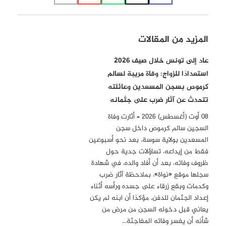
المزيد من المقالات
عاد إلى تونس خلال صيف 2026
استعدادًا للزواج: وفاة مريبة لسالم
كرموص بسجن المسعدين وعائلته
تتحدث عن آثار ضرب على جثمانه
08 أوت (أغسطس) 2026 – أثارت وفاة
السجين سالم كرموص داخل سجن
المسعدين بولاية سوسة، بعد نحو أسبوعين
فقط من إيداعه، تساؤلات جدية حول
ظروف وفاته، بعد أن أفاد والده، في شهادة
سجلها موقع «نواة»، بملاحظة آثار ضرب
وكدمات وبقع زرقاء على جسده ورأسه أثناء
إعداد الجثمان للدفن، مؤكدًا أن ابنه لم يكن
يعاني قبل دخوله السجن من مرض من
شأنه أن يفسر وفاته المفاجئة…