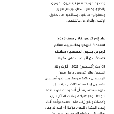
وتجديد جوازات سفر تونسيين مقيمين
بالخارج، ولا سيما معارضين سياسيين
ومسؤولين سابقين ومدافعين عن حقوق
الإنسان وأفراد من عائلاتهم…
عاد إلى تونس خلال صيف 2026
استعدادًا للزواج: وفاة مريبة لسالم
كرموص بسجن المسعدين وعائلته
تتحدث عن آثار ضرب على جثمانه
08 أوت (أغسطس) 2026 – أثارت وفاة
السجين سالم كرموص داخل سجن
المسعدين بولاية سوسة، بعد نحو أسبوعين
فقط من إيداعه، تساؤلات جدية حول
ظروف وفاته، بعد أن أفاد والده، في شهادة
سجلها موقع «نواة»، بملاحظة آثار ضرب
وكدمات وبقع زرقاء على جسده ورأسه أثناء
إعداد الجثمان للدفن، مؤكدًا أن ابنه لم يكن
يعاني قبل دخوله السجن من مرض من