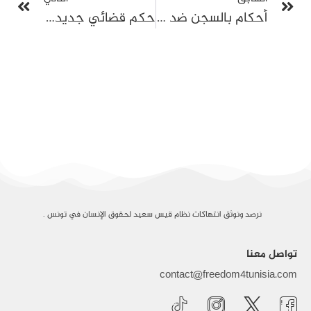
أحكام بالسجن ضد صُنّاع محتوى في تونس
حكم قضائي جديد على العياشي زمال يُرفّع مجموع عقوباته إلى 35 سنة سجنًا
نرصد ونوثق انتهاكات نظام قيس سعيد لحقوق الإنسان في تونس .
تواصل معنا
contact@freedom4tunisia.com