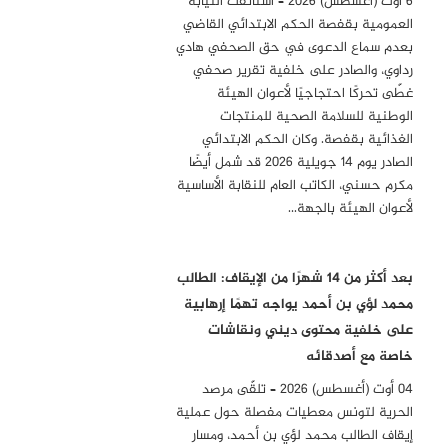
6 أوت (أغسطس) 2026 – استأنفت النيابة
العمومية بقفصة الحكم الابتدائي القاضي
بعدم سماع الدعوى في حق الصحفي هادي
رداوي، والصادر على خلفية تقرير صحفي
غطّى تحركًا احتجاجيًا لأعوان الهيئة
الوطنية للسلامة الصحية للمنتجات
الغذائية بقفصة. وكان الحكم الابتدائي
الصادر يوم 14 جويلية 2026 قد شمل أيضًا
مكرم حسني، الكاتب العام للنقابة الأساسية
لأعوان الهيئة بالجهة…
بعد أكثر من 14 شهرًا من الإيقاف: الطالب
محمد لؤي بن أحمد يواجه تهمًا إرهابية
على خلفية محتوى ديني ونقاشات
خاصة مع أصدقائه
04 أوت (أغسطس) 2026 – تلقّى مرصد
الحرية لتونس معطيات مفصلة حول عملية
إيقاف الطالب محمد لؤي بن أحمد، ومسار