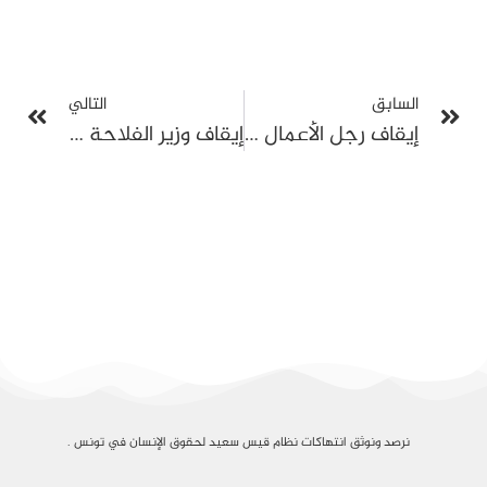
السابق
التالي
إيقاف رجل الأعمال ورئيس النادي الرياضي الصفاقسي عبد العزيز المخلوفي
إيقاف وزير الفلاحة الأسبق سمير بالطيب على خلفية قضية هنشير الشعّال
نرصد ونوثق انتهاكات نظام قيس سعيد لحقوق الإنسان في تونس .