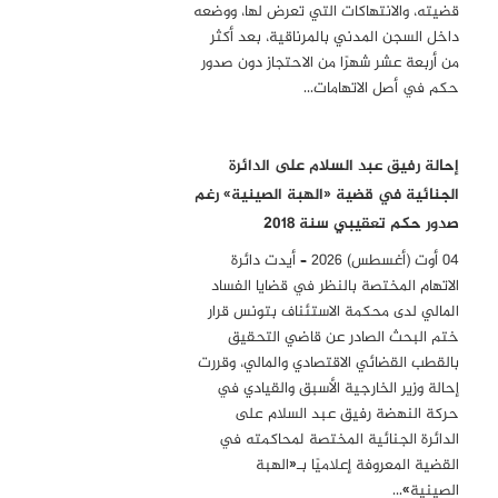
قضيته، والانتهاكات التي تعرض لها، ووضعه
داخل السجن المدني بالمرناقية، بعد أكثر
من أربعة عشر شهرًا من الاحتجاز دون صدور
حكم في أصل الاتهامات…
إحالة رفيق عبد السلام على الدائرة
الجنائية في قضية «الهبة الصينية» رغم
صدور حكم تعقيبي سنة 2018
04 أوت (أغسطس) 2026 – أيدت دائرة
الاتهام المختصة بالنظر في قضايا الفساد
المالي لدى محكمة الاستئناف بتونس قرار
ختم البحث الصادر عن قاضي التحقيق
بالقطب القضائي الاقتصادي والمالي، وقررت
إحالة وزير الخارجية الأسبق والقيادي في
حركة النهضة رفيق عبد السلام على
الدائرة الجنائية المختصة لمحاكمته في
القضية المعروفة إعلاميًا بـ«الهبة
الصينية»…