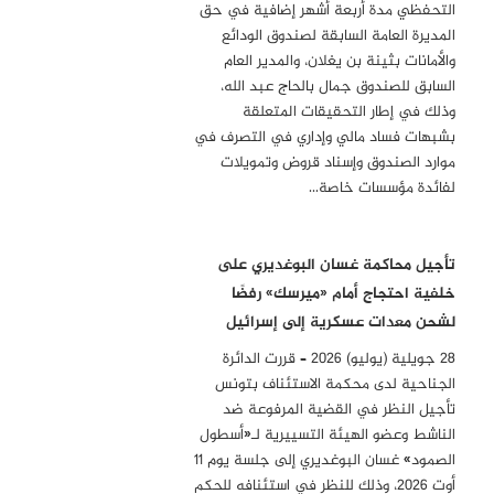
التحفظي مدة أربعة أشهر إضافية في حق
المديرة العامة السابقة لصندوق الودائع
والأمانات بثينة بن يغلان، والمدير العام
السابق للصندوق جمال بالحاج عبد الله،
وذلك في إطار التحقيقات المتعلقة
بشبهات فساد مالي وإداري في التصرف في
موارد الصندوق وإسناد قروض وتمويلات
لفائدة مؤسسات خاصة…
تأجيل محاكمة غسان البوغديري على
خلفية احتجاج أمام «ميرسك» رفضًا
لشحن معدات عسكرية إلى إسرائيل
28 جويلية (يوليو) 2026 – قررت الدائرة
الجناحية لدى محكمة الاستئناف بتونس
تأجيل النظر في القضية المرفوعة ضد
الناشط وعضو الهيئة التسييرية لـ«أسطول
الصمود» غسان البوغديري إلى جلسة يوم 11
أوت 2026، وذلك للنظر في استئنافه للحكم