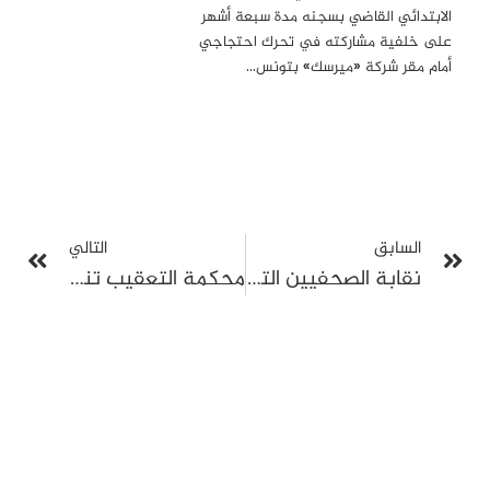
الابتدائي القاضي بسجنه مدة سبعة أشهر
على خلفية مشاركته في تحرك احتجاجي
أمام مقر شركة «ميرسك» بتونس…
السابق
التالي
نقابة الصحفيين التونسيين تدعو إلى الإضراب العام رفضا للقمع ودفاعا عن حرية الإعلام
محكمة التعقيب تنقض قرار إحالة البشير العكرمي على الدائرة الجنائية وتعيد الملف لدائرة الاتهام