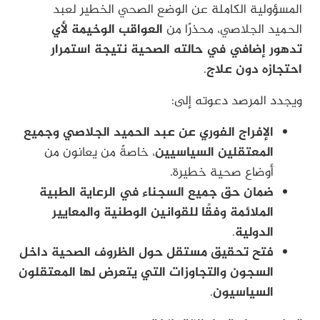
المسؤولية الكاملة عن الوضع الصحي الخطير لعبد
الحميد الجلاصي، محذرًا من
العواقب الوخيمة لأي
تدهور إضافي في حالته الصحية نتيجة استمرار
احتجازه دون علاج
.
ويجدد المرصد دعوته إلى:
الإفراج الفوري عن عبد الحميد الجلاصي وجميع
المعتقلين السياسيين
، خاصةً من يعانون من
أوضاع صحية خطيرة.
ضمان حق جميع السجناء في الرعاية الطبية
الملائمة وفقًا للقوانين الوطنية والمعايير
الدولية
.
فتح تحقيق مستقل حول الظروف الصحية داخل
السجون والتجاوزات التي يتعرض لها المعتقلون
السياسيون
.