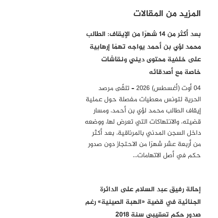
المزيد من المقالات
بعد أكثر من 14 شهرًا من الإيقاف: الطالب
محمد لؤي بن أحمد يواجه تهمًا إرهابية
على خلفية محتوى ديني ونقاشات
خاصة مع أصدقائه
04 أوت (أغسطس) 2026 – تلقّى مرصد
الحرية لتونس معطيات مفصلة حول عملية
إيقاف الطالب محمد لؤي بن أحمد، ومسار
قضيته، والانتهاكات التي تعرض لها، ووضعه
داخل السجن المدني بالمرناقية، بعد أكثر
من أربعة عشر شهرًا من الاحتجاز دون صدور
حكم في أصل الاتهامات…
إحالة رفيق عبد السلام على الدائرة
الجنائية في قضية «الهبة الصينية» رغم
صدور حكم تعقيبي سنة 2018