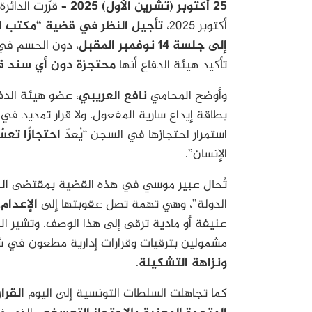
25 أكتوبر (تشرين الأول) 2025
أكتوبر 2025،
تأجيل النظر في قضية “مكتب ا
إلى جلسة 14 نوفمبر المقبل
، دون الحسم في 
تأكيد هيئة الدفاع أنها
محتجزة دون أي سند ق
وأوضح المحامي
نافع العريبي
، عضو هيئة الدفا
بطاقة إيداع سارية المفعول، ولا قرار تمديد في
استمرار احتجازها في السجن “يُعدّ
احتجازًا تعسّ
الإنسان”.
تُحال عبير موسي في هذه القضية بمقتضى
الفصل 2
الدولة”، وهي تهمة تصل عقوبتها إلى
الإعدام
،
عنيفة أو مادية ترقى إلى هذا الوصف. وتشير الم
مشمولين بترقيات وقرارات إدارية مطعون في شرع
ونزاهة التشكيلة
.
كما تجاهلت السلطات التونسية إلى اليوم
القرا