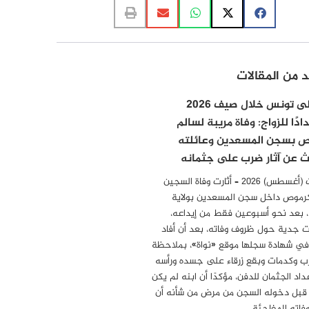
د من المقالات
عاد إلى تونس خلال صيف 2026
دًا للزواج: وفاة مريبة لسالم
 بسجن المسعدين وعائلته
 عن آثار ضرب على جثمانه
08 أوت (أغسطس) 2026 – أثارت وفاة السجين
رموص داخل سجن المسعدين بولاية
بعد نحو أسبوعين فقط من إيداعه،
ت جدية حول ظروف وفاته، بعد أن أفاد
 في شهادة سجلها موقع «نواة»، بملاحظة
رب وكدمات وبقع زرقاء على جسده ورأسه
عداد الجثمان للدفن، مؤكدًا أن ابنه لم يكن
قبل دخوله السجن من مرض من شأنه أن