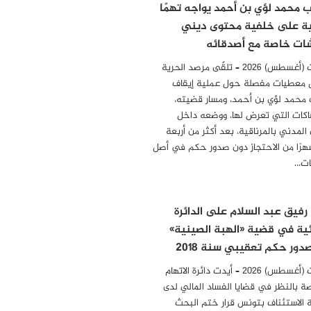
ب محمد لؤي بن أحمد يواجه تهمًا
ية على خلفية محتوى ديني
ات خاصة مع أصدقائه
04 أوت (أغسطس) 2026 – تلقّى مرصد الحرية
 معطيات مفصلة حول عملية إيقاف
 محمد لؤي بن أحمد، ومسار قضيته،
هاكات التي تعرض لها، ووضعه داخل
المدني بالمرناقية، بعد أكثر من أربعة
رًا من الاحتجاز دون صدور حكم في أصل
مات…
 رفيق عبد السلام على الدائرة
ئية في قضية «الهبة الصينية»
دور حكم تعقيبي سنة 2018
04 أوت (أغسطس) 2026 – أيدت دائرة الاتهام
ة بالنظر في قضايا الفساد المالي لدى
الاستئناف بتونس قرار ختم البحث