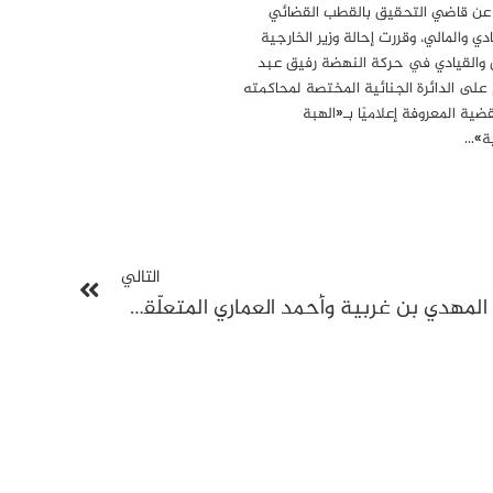
 عن قاضي التحقيق بالقطب القضائي
دي والمالي، وقررت إحالة وزير الخارجية
 والقيادي في حركة النهضة رفيق عبد
 على الدائرة الجنائية المختصة لمحاكمته
ضية المعروفة إعلاميًا بـ«الهبة
ة»…
التالي
القضاء يؤجّل النظر في قضية المهدي بن غربية وأحمد العماري المتعلّقة بأحداث داخل أحد السجون