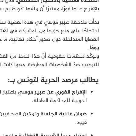
المتحدة المعنية بالاحتجاز التعسفي
، الذي خ
بالإفراج عنها فورًا، معتبرًا أن ملفها “ذو طا
احتجاجًا على منع حزبها من المشاركة في الانت
القضايا المتداخلة دون صدور أحكام نهائية، ما
يومًا
.
وتؤكّد منظمات حقوقية أنّ هذا النمط من الق
للترهيب ضدّ الشخصيات المعارضة، مهما كانت ان
يطالب مرصد الحرية لتونس بـ:
الإفراج الفوري عن عبير موسي
باعتبار ا
الدولية للمحاكمة العادلة.
ضمان علنية الجلسة
وتمكين الصحافيين
قيود.
احترام مبدأ الشرعية القضائية
والفصل ب