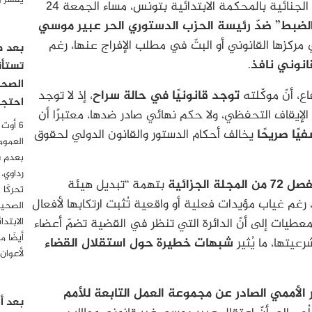
يفسر و
– قرّرت الدائرة الجنائية بالمحكمة الابتدائية بتونس، مساء الجمعة 24
لضبط” ضدّ رئيسة الحزب الدستوري الحر عبير موسي
مركزها القانوني أو البتّ في مطلب الإفراج عنها، رغم
بعد صد
انوني نافذ
.
تستأن
الصحف
ع، أنّ موكّلته
توجد قانونيًا في حالة سراح
، إذ لا توجد
احتجاج
 الإيقاف التحفظي، ولا حكم نهائي صادر ضدها، معتبرًا أن
فيًا صريحًا
يخالف أحكام الدستور والقانون الدولي لحقوق
العموم
بعدم 
رداوي،
7 من المجلة الجزائية
بتهمة “تبديل هيئة
تحركًا 
 رغم غياب مؤيدات فعلية أو واقعية تُثبت ارتكابها لأفعال
الصحية
عطيات إلى أنّ الدائرة التي تنظر في القضية تضمّ أعضاء
أيضًا 
يتها، ما يُثير
شبهات خطيرة حول استقلال القضاء
لأعوان
ر الأممي الصادر عن مجموعة العمل التابعة للأمم