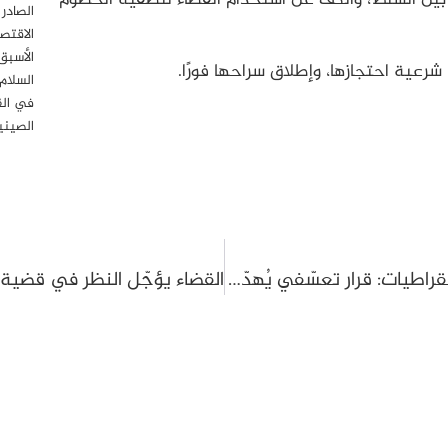
الصادر
الاقتصا
الأسبق
رعية احتجازها، وإطلاق سراحها فورًا.
السلام
في الق
الصيني
تعليق نشاط الجمعية التونسية للنساء الديمقراطيات: قرار تعسّفي يُهدّد استقلال الحركة النسوية والمجتمع المدني