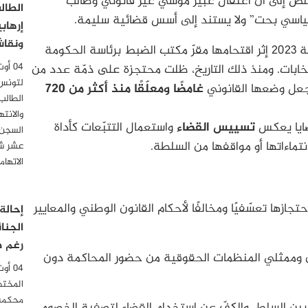
لُص إلى أنّ اعتقال عبير موسي غير قانوني وطالب
الطال
بع سياسي بحت” ولا يستند إلى أسس قضائية سليمة.
إرهاب
ونقاش
بدأت ملاحقة عبير موسي في هذه القضية سنة 2023 إثر اقتحامها مقرّ مكتب الضبط برئاسة الحكومة
خابات. ومنذ ذلك التاريخ، ظلت محتجزة على ذمّة عدد من
لتونس
 جعل وضعها القانوني
غامضًا ومعلّقًا منذ أكثر من 720
الطالب
والانت
ضايا يعكس
تسييس القضاء
واستعمال التتبّعات كأداة
السجن 
تماءاتها أو مواقفها من السلطة.
عشر شه
الاتها
حتجازها تعسّفيًا ومخالفًا لأحكام القانون الوطني والمعايير
إحالة
الجنا
رغم ص
 وممثلي المنظمات الحقوقية من حضور المحاكمة دون
المختص
محكمة 
ين السلط، والكفّ عن استخدام القضاء لتصفية الخصوم