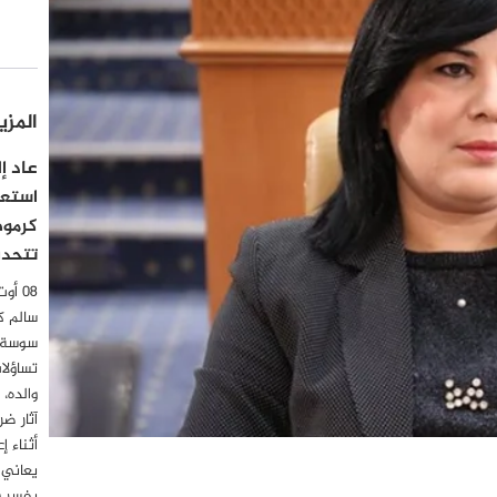
المزي
استعدا
كرموص
تتحدث
سالم ك
سوسة، 
تساؤلا
والده،
آثار ض
أثناء إ
يعاني 