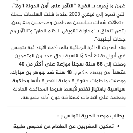
ضمن ما يُعرف بـ
قضية “التآمر على أمن الدولة 1 و2”
،
التي تعود إلى فيفري 2023 عندما شنت السلطات حملة
اعتقالات شملت سياسيين ومحامين وصحفيين ونقابيين،
بتهم تتعلق بـ”محاولة تقويض النظام العام” و”التآمر مع
جهات أجنبية”.
وقد أصدرت الدائرة الجنائية بالمحكمة الابتدائية بتونس
في أبريل 2025 أحكامًا قاسية بحق عدد من المتهمين
وصلت إلى
66 سنة سجناً موزعة على أكثر من 40
متهماً
، من بينهم حكم بـ
18 سنة ضد جوهر بن مبارك
.
ووصفت منظمات حقوقية دولية القضية بأنها
محاكمة
سياسية بامتياز
تفتقر لأبسط شروط المحاكمة العادلة
وتعتمد على اتهامات فضفاضة دون أدلة ملموسة.
يطالب مرصد الحرية لتونس بـ:
تمكين المضربين عن الطعام من فحوص طبية