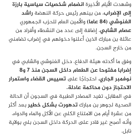
وشهدت الأيام الأخيرة
انضمام شخصيات سياسية بارزة
إلى الإضراب
، من بينهم رئيس حركة النهضة
راشد
الغنوشي (84 عاما)
والأمين العام للحزب الجمهوري
عصام الشابي
، إضافة إلى عدد من النشطاء وأفراد من
عائلة بن مبارك الذين أعلنوا دخولهم في إضراب تضامني
من خارج السجن.
وفق ما أكدته هيئة الدفاع، دخل الغنوشي والشابي في
إضرابا مفتوحا عن الطعام داخل السجن منذ 7 و8
نوفمبر الجاري
، احتجاجًا على
تسييس القضاء واستمرار
الاحتجاز دون محاكمة عادلة.
في المقابل، تفيد المصادر الطبية في السجون أن الحالة
الصحية لجوهر بن مبارك
تدهورت بشكل خطير
بعد أكثر
من عشرة أيام من الامتناع الكلي عن الأكل والماء والدواء،
وأنه أصبح غير قادر على الحركة داخل السجن بلي بولاية
نابل.