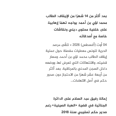
بعد أكثر من 14 شهرًا من الإيقاف: الطالب
محمد لؤي بن أحمد يواجه تهمًا إرهابية
على خلفية محتوى ديني ونقاشات
خاصة مع أصدقائه
04 أوت (أغسطس) 2026 – تلقّى مرصد
الحرية لتونس معطيات مفصلة حول عملية
إيقاف الطالب محمد لؤي بن أحمد، ومسار
قضيته، والانتهاكات التي تعرض لها، ووضعه
داخل السجن المدني بالمرناقية، بعد أكثر
من أربعة عشر شهرًا من الاحتجاز دون صدور
حكم في أصل الاتهامات…
إحالة رفيق عبد السلام على الدائرة
الجنائية في قضية «الهبة الصينية» رغم
صدور حكم تعقيبي سنة 2018