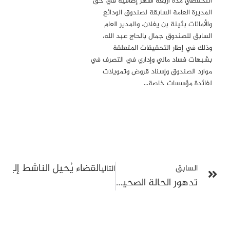
التحفظي مدة أربعة أشهر إضافية في حق
المديرة العامة السابقة لصندوق الودائع
والأمانات بثينة بن يغلان، والمدير العام
السابق للصندوق جمال بالحاج عبد الله،
وذلك في إطار التحقيقات المتعلقة
بشبهات فساد مالي وإداري في التصرف في
موارد الصندوق وإسناد قروض وتمويلات
لفائدة مؤسسات خاصة…
القضاء يُحيل الناشط إلي
السابق
التالي
تدهور الحالة الصحية للسيد الفرجاني واستمرار إضراب جوهر بن مبارك عن الطعام: مرصد الحرية لتونس يطالب بتدخل طبي عاجل وتحقيق مستقل