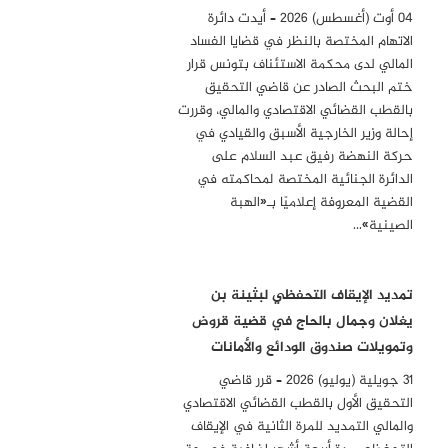
04 أوت (أغسطس) 2026 – أيدت دائرة
الاتهام المختصة بالنظر في قضايا الفساد
المالي لدى محكمة الاستئناف بتونس قرار
ختم البحث الصادر عن قاضي التحقيق
بالقطب القضائي الاقتصادي والمالي، وقررت
إحالة وزير الخارجية الأسبق والقيادي في
حركة النهضة رفيق عبد السلام على
الدائرة الجنائية المختصة لمحاكمته في
القضية المعروفة إعلاميًا بـ«الهبة
الصينية»…
تمديد الإيقاف التحفظي لبثينة بن
يغلان وجمال بالحاج في قضية قروض
وتمويلات صندوق الودائع والأمانات
31 جويلية (يوليو) 2026 – قرر قاضي
التحقيق الأول بالقطب القضائي الاقتصادي
والمالي التمديد للمرة الثانية في الإيقاف