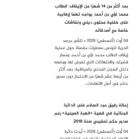
بعد أكثر من 14 شهرًا من الإيقاف: الطالب
محمد لؤي بن أحمد يواجه تهمًا إرهابية
على خلفية محتوى ديني ونقاشات
خاصة مع أصدقائه
04 أوت (أغسطس) 2026 – تلقّى مرصد
الحرية لتونس معطيات مفصلة حول عملية
إيقاف الطالب محمد لؤي بن أحمد، ومسار
قضيته، والانتهاكات التي تعرض لها، ووضعه
داخل السجن المدني بالمرناقية، بعد أكثر
من أربعة عشر شهرًا من الاحتجاز دون صدور
حكم في أصل الاتهامات…
إحالة رفيق عبد السلام على الدائرة
الجنائية في قضية «الهبة الصينية» رغم
صدور حكم تعقيبي سنة 2018
04 أوت (أغسطس) 2026 – أيدت دائرة
الاتهام المختصة بالنظر في قضايا الفساد