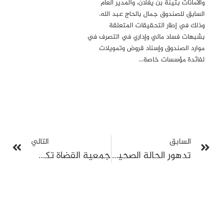
والأمانات بثينة بن يغلان، والمدير العام
السابق للصندوق جمال بالحاج عبد الله،
وذلك في إطار التحقيقات المتعلقة
بشبهات فساد مالي وإداري في التصرف في
موارد الصندوق وإسناد قروض وتمويلات
لفائدة مؤسسات خاصة…
السابق
التالي
تدهور الحالة الصحية لعبير موسي ونقلها إلى مستشفى نابل وسط تعتيم السلطات
جمعية القضاة تكشف تدخلات وزارة العدل في التعيينات وتحذر من تسييس المحاكم