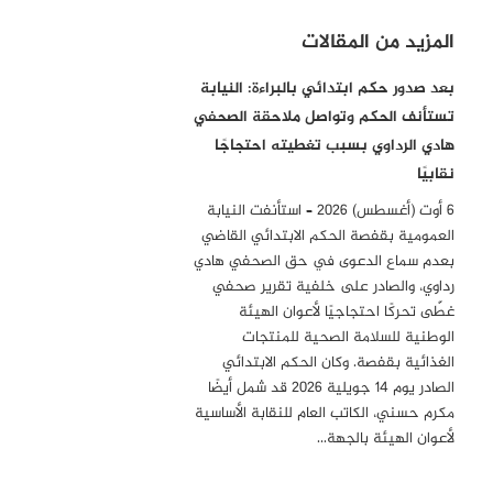
المزيد من المقالات
بعد صدور حكم ابتدائي بالبراءة: النيابة
تستأنف الحكم وتواصل ملاحقة الصحفي
هادي الرداوي بسبب تغطيته احتجاجًا
نقابيًا
6 أوت (أغسطس) 2026 – استأنفت النيابة
العمومية بقفصة الحكم الابتدائي القاضي
بعدم سماع الدعوى في حق الصحفي هادي
رداوي، والصادر على خلفية تقرير صحفي
غطّى تحركًا احتجاجيًا لأعوان الهيئة
الوطنية للسلامة الصحية للمنتجات
الغذائية بقفصة. وكان الحكم الابتدائي
الصادر يوم 14 جويلية 2026 قد شمل أيضًا
مكرم حسني، الكاتب العام للنقابة الأساسية
لأعوان الهيئة بالجهة…