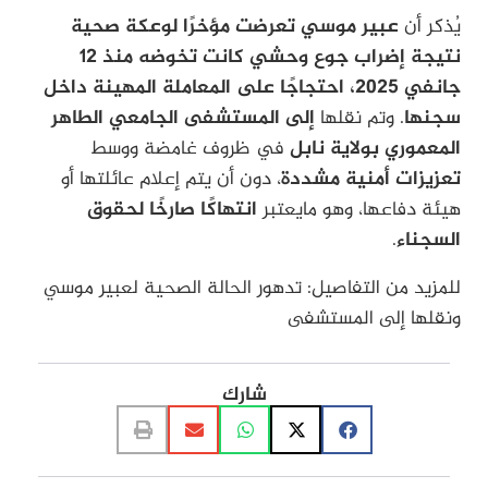
يُذكر أن
عبير موسي تعرضت مؤخرًا لوعكة صحية
نتيجة إضراب جوع وحشي كانت تخوضه منذ 12
جانفي 2025، احتجاجًا على المعاملة المهينة داخل
سجنها
. وتم نقلها
إلى المستشفى الجامعي الطاهر
المعموري بولاية نابل
في ظروف غامضة ووسط
تعزيزات أمنية مشددة
، دون أن يتم إعلام عائلتها أو
هيئة دفاعها، وهو مايعتبر
انتهاكًا صارخًا لحقوق
السجناء
.
للمزيد من التفاصيل:
تدهور الحالة الصحية لعبير موسي
ونقلها إلى المستشفى
شارك