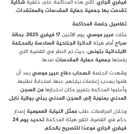
فيفري الجاري
. تأتي هذه المحاكمة على خلفية
شكاية
تقدمت بها جمعية حماية المقدسات والمعتقدات
.
تفاصيل جلسة المحاكمة
مثلت
عبير موسي
، يوم الاثنين
17 فيفري 2025
،
بحالة
سراح
أمام هيئة
الدائرة الجناحية السادسة بالمحكمة
الابتدائية بتونس
، حيث تم النظر في القضية التي
رفعتها
جمعية حماية المقدسات
ضدها.
وشهدت الجلسة
انسحاب دفاع عبير موسي
بعد أن
قاموا بسحب إعلامات نيابتهم عنها، استجابةً لطلبها،
وأعلموا المحكمة بتغيير مكان احتجازها
من السجن
المدني بمنوبة إلى السجن المدني ببلّي بولاية نابل
.
وخلال المرافعات، طلب
ممثل النيابة العمومية
إصدار
حكم في القضية، لتقرر هيئة المحكمة
تحديد يوم 24
فيفري الجاري موعدًا للتصريح بالحكم
.