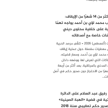
 الهيئة بالجهة…
بعد أكثر من 14 شهرًا من الإيقاف:
ب محمد لؤي بن أحمد يواجه تهمًا
ية على خلفية محتوى ديني
ات خاصة مع أصدقائه
04 أوت (أغسطس) 2026 – تلقّى مرصد الحرية
 معطيات مفصلة حول عملية إيقاف
 محمد لؤي بن أحمد، ومسار قضيته،
هاكات التي تعرض لها، ووضعه داخل
المدني بالمرناقية، بعد أكثر من أربعة
رًا من الاحتجاز دون صدور حكم في أصل
مات…
 رفيق عبد السلام على الدائرة
ئية في قضية «الهبة الصينية»
دور حكم تعقيبي سنة 2018