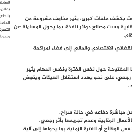
السابق
يغلان،
بالحاج
ت بكشف ملفات كبرى، يثير مخاوف مشروعة من
المتعل
رقابية مست مصالح دوائر نافذة، بما يحول المساءلة عن
التصرف
ام.
وتمويل
قضائي الاقتصادي والمالي إلى فضاء لمراكمة
يا المفتوحة حول نفس الفترة ونفس المهام يثير
ر رجعي، على نحو يهدد استقلال الهيئات ويقوض
.
ن مباشرة دفاعه في حالة سراح.
لأعمال الرقابية وعدم تجريمها بأثر رجعي.
س الوقائع أو الفترة الزمنية بما يحولها إلى آلية