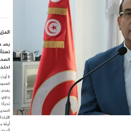
المزي
بعد صد
تستأن
الصحف
احتجاج
العموم
بعدم 
رداوي،
تحركًا 
الصحية
أيضًا 