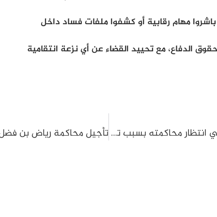
اشروا مهام رقابية أو كشفوا ملفات فساد داخل
قوق الدفاع، مع تحييد القضاء عن أي نزعة انتقامية
إيداع زياد الهاني السجن بموجب الفصل 86 في انتظار محاكمته بسبب تدوينة ومداخلة علمية