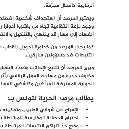
الرقابية كأفعال مجرّمة.
ويعتبر المرصد أن استهداف شخصية اضطلع
وجود نزعة انتقامية تجاه من باشروا أدوارًا 
الفساد إلى مسار قد ينتهي بالتنكيل والانتق
كما يحذر المرصد من خطورة تحويل القطب ال
التتبعات ضد مسؤولين سابقين.
ويرى المرصد أن تتابع الإحالات وتعدد القضا
مخاوف جدية من مساءلة العمل الرقابي بأث
الحماية المفترضة للمبلّغين وكاشفي الفساد
يطالب مرصد الحرية لتونس بـ:
– الإفراج عن شوقي الطبيب وتمكينه م
– احترام الحصانة الوظيفية المرتبطة با
– وضع حدّ لتراكم التتبعات المرتبطة بنف