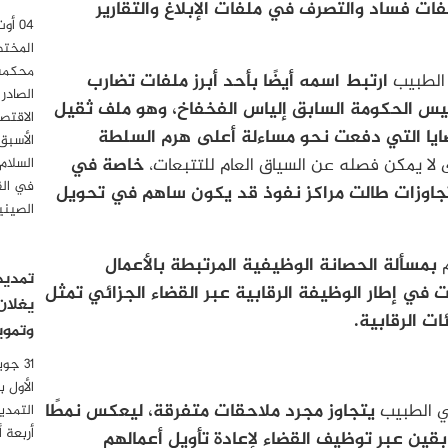
ات فساد والتصرف في ملفات الإبلاغ والتقارير
المختص
محكمة 
 الطبيب
ارتبط اسمه أيضًا بأحد أبرز ملفات تضارب
الصادر
ئيس الحكومة السابق إلياس الفخفاخ، وهو ملف ثقيل
الاقتصا
ضايا التي دفعت نحو مساءلة أعلى هرم السلطة
الأسبق
لا يمكن فصله عن السياق العام للتتبعات،
خاصة في
السلام
في الق
اوزات طالت مراكز نفوذ قد يكون ساهم في تحويل
الصيني
بمسألة الحصانة الوظيفية المرتبطة بالأعمال
تمديد
ت في إطار الوظيفة الرقابية عبر القضاء الجزائي تمثل
يغلان
 الرقابية.
وتموي
الأول 
ي الطبيب
يتجاوز مجرد ملاحقات متفرقة، ليعكس نمطًا
التمدي
أربعة 
بقين عبر توظيف القضاء لإعادة تأويل أعمالهم