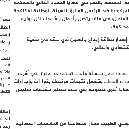
لأعوان
ت الدائرة الجنائية المختصة بالنظر في قضايا الفساد المالي بالمحكمة
المرفوعة ضد الرئيس السابق للهيئة الوطنية لمكافحة
مقبل، في ملف يتصل بأعمال باشرها خلال توليه
محاكمة.
الطال
إرهاب
 إصدار بطاقة إيداع بالسجن في حقه في قضية
ونقاش
قتصادي والمالي.
لتونس
الطالب
والانت
عة ضده) ضمن سلسلة ملفات تستهدف الفترة التي أشرف
السجن 
حة الفساد،
وتشمل تتبعات مرتبطة بقرارات وإجراءات
عشر شه
 قضايا أخرى مفتوحة في حقه تتعلق بشبهات تدليس
الاتها
إحالة
الجنا
قي الطبيب مسارًا متصاعدًا من الملاحقات القضائية
رغم ص