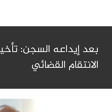
بعد إيداعه السجن: تأخ
الانتقام القضائي