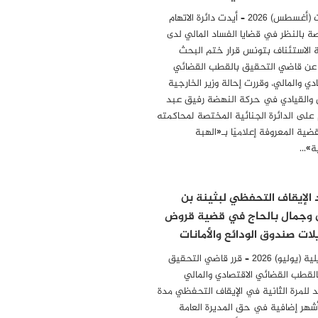
04 أوت (أغسطس) 2026 – أيدت دائرة الاتهام
ة بالنظر في قضايا الفساد المالي لدى
الاستئناف بتونس قرار ختم البحث
 عن قاضي التحقيق بالقطب القضائي
دي والمالي، وقررت إحالة وزير الخارجية
 والقيادي في حركة النهضة رفيق عبد
 على الدائرة الجنائية المختصة لمحاكمته
ضية المعروفة إعلاميًا بـ«الهبة
ة»…
 الإيقاف التحفظي لبثينة بن
 وجمال بالحاج في قضية قروض
لات صندوق الودائع والأمانات
31 جويلية (يوليو) 2026 – قرر قاضي التحقيق
بالقطب القضائي الاقتصادي والمالي
د للمرة الثانية في الإيقاف التحفظي مدة
أشهر إضافية في حق المديرة العامة