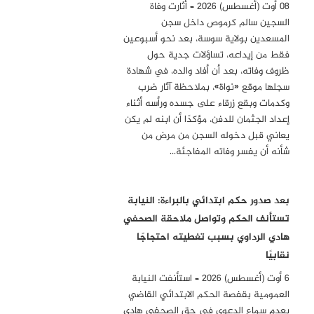
08 أوت (أغسطس) 2026 – أثارت وفاة
السجين سالم كرموص داخل سجن
المسعدين بولاية سوسة، بعد نحو أسبوعين
فقط من إيداعه، تساؤلات جدية حول
ظروف وفاته، بعد أن أفاد والده، في شهادة
سجلها موقع «نواة»، بملاحظة آثار ضرب
وكدمات وبقع زرقاء على جسده ورأسه أثناء
إعداد الجثمان للدفن، مؤكدًا أن ابنه لم يكن
يعاني قبل دخوله السجن من مرض من
شأنه أن يفسر وفاته المفاجئة…
بعد صدور حكم ابتدائي بالبراءة: النيابة
تستأنف الحكم وتواصل ملاحقة الصحفي
هادي الرداوي بسبب تغطيته احتجاجًا
نقابيًا
6 أوت (أغسطس) 2026 – استأنفت النيابة
العمومية بقفصة الحكم الابتدائي القاضي
بعدم سماع الدعوى في حق الصحفي هادي