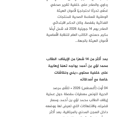
رداوي، والصادر على خلفية تقرير صحفي
غطّى تحركًا احتجاجيًا لأعوان الهيئة
الوطنية للسلامة الصحية للمنتجات
الغذائية بقفصة. وكان الحكم الابتدائي
الصادر يوم 14 جويلية 2026 قد شمل أيضًا
مكرم حسني، الكاتب العام للنقابة الأساسية
لأعوان الهيئة بالجهة…
بعد أكثر من 14 شهرًا من الإيقاف: الطالب
محمد لؤي بن أحمد يواجه تهمًا إرهابية
على خلفية محتوى ديني ونقاشات
خاصة مع أصدقائه
04 أوت (أغسطس) 2026 – تلقّى مرصد
الحرية لتونس معطيات مفصلة حول عملية
إيقاف الطالب محمد لؤي بن أحمد، ومسار
قضيته، والانتهاكات التي تعرض لها، ووضعه
داخل السجن المدني بالمرناقية، بعد أكثر