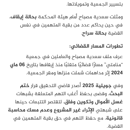
بتسيير الجمعية وتمويلاتها.
ومثلت سعدية مصباح أمام هيئة المحكمة
بحالة إيقاف
،
في حين يحاكم عدد من بقية المتهمين في نفس
القضية
بحالة سراح
.
تطورات المسار القضائي:
عرف ملف سعدية مصباح والعاملين في جمعية
“منامتي” مسارًا قضائيًا متقلبًا منذ إيقافها بتاريخ
06 ماي
2024
إثر مداهمات شملت منزلها ومقر الجمعية.
وفي
جويلية 2025
أصدر قاضي التحقيق قرار
ختم
البحث
، وقضى بحفظ أغلب التهم المتعلقة بشبهات
غسل الأموال وتكوين وفاق
، لتقتصر التتبعات حينها
على شبهتي
الإثراء غير المشروع وعدم مسك محاسبة
قانونية
، مع حفظ التهم في حق بقية المتهمين في
القضية.