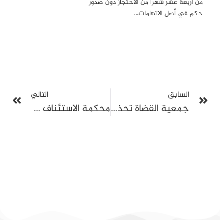
من أربعة عشر شهرًا من الاحتجاز دون صدور
حكم في أصل الاتهامات…
السابق
التالي
جمعية القضاة تحذر من “قرار تعسفي” مُرتقب ضد رئيسها أنس الحمادي
محكمة الاستئناف ترفع الحكم إلى 5 سنوات سجناً ضد خالد الشلّي في ملف “الشهائد المزوّرة”