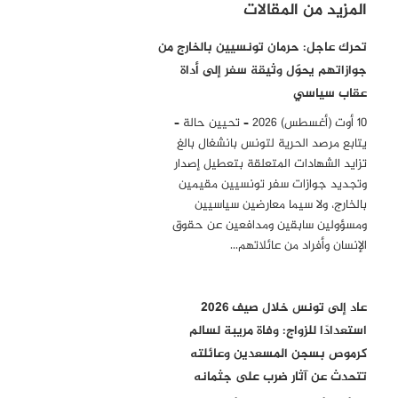
المزيد من المقالات
تحرك عاجل: حرمان تونسيين بالخارج من
جوازاتهم يحوّل وثيقة سفر إلى أداة
عقاب سياسي
10 أوت (أغسطس) 2026 – تحيين حالة –
يتابع مرصد الحرية لتونس بانشغال بالغ
تزايد الشهادات المتعلقة بتعطيل إصدار
وتجديد جوازات سفر تونسيين مقيمين
بالخارج، ولا سيما معارضين سياسيين
ومسؤولين سابقين ومدافعين عن حقوق
الإنسان وأفراد من عائلاتهم…
عاد إلى تونس خلال صيف 2026
استعدادًا للزواج: وفاة مريبة لسالم
كرموص بسجن المسعدين وعائلته
تتحدث عن آثار ضرب على جثمانه