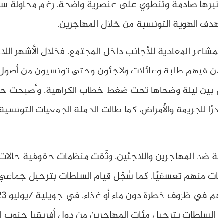
اعتبرها صادمة وتنطوي على عنصرية واضحة. رغم محاولة سع
هدف الهوية التونسية من خلال المهاجرين.
شاعر المعادية للأجانب داخل المجتمع. فخلال الأشهر اللا
بمن فيهم طلبة وعائلات ولاجئون وحتى تونسيون من أصول 
بين ليلة وضحاها تحت ضغط خطاب الكراهية. وأصبحت حم
 للجريمة والأمراض، كما طالت الحملة الجمعيات التونسية
 ضد المهاجرين واللاجئين. وثّقت منظمات حقوقية حالات 
ات منهم تعسفيًا. كما سُجّل قيام السلطات بترحيل جماعي
لطات بترحيل مئات المهاجرين من دول أفريقيا جنوب الصحر