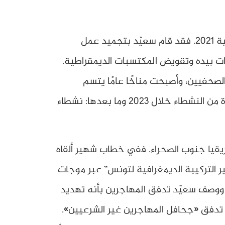
شهدت تونس تحوّلًا سياسيًا جذريًا بعد إعلان الرئيس قيس سعيّد عن الإجراءات الاستثنائية في 25 جويلية 2021. فقد قام سعيّد بتجميد عمل
يات بيده وتقويض المكتسبات الديمقراطية.
حفيين، وأصبحت مناخًا عامًا يتسم
بالتضييق على المجتمع المدني والحقوق والحريات. هذه الأجواء مهدت الطريق أمام استهداف فئة جديدة من النشطاء خلال 2023 وما بعدها: نشطاء
فريقيا جنوب الصحراء. ففي خطاب شهير ألقاه
ن “مؤامرة لتغيير التركيبة الديمغرافية لتونس” عبر موجات
ية. ووصف سعيّد تدفق المهاجرين بأنه تهديد
ف تدفق «جحافل المهاجرين غير الشرعيين».