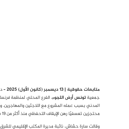
متابعات حقوقية | 13 ديسمبر (كانون الأول) 2025 –
د
جمعية
تونس
أرض اللجوء
، الفرع المحلي لمنظمة
فرنسا 
المدني بسبب عمله المشروع مع اللاجئين والمهاجرين. وأكد
محتجزين تعسفيًا رهن الإيقاف التحفظي منذ أكثر من 19 شهرًا، إلى جانب موظفين ومسؤولين سابقين في بلديات تعاونوا مع الجمعية.
وقالت سارة حشاش، نائبة مديرة المكتب الإقليمي للشرق ا