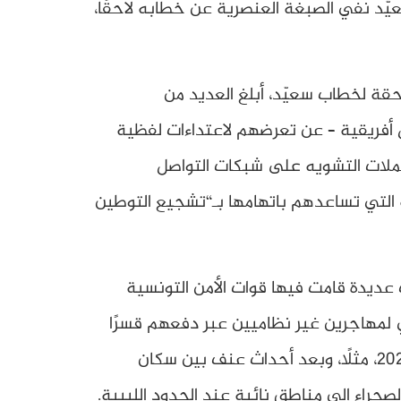
يّد نفي الصبغة العنصرية عن خطابه لاحقًا،
حقة لخطاب سعيّد، أبلغ العديد من
أفريقية – عن تعرضهم لاعتداءات لفظية
لات التشويه على شبكات التواصل
 التي تساعدهم باتهامها بـ“تشجيع التوطين
عديدة قامت فيها قوات الأمن التونسية
 لمهاجرين غير نظاميين عبر دفعهم قسرًا
إلى الحدود الصحراوية مع ليبيا أو الجزائر وتركهم في ظروف خطرة دون ماء أو غذاء. في جويلية /يوليو 2023، مثلًا، وبعد أحداث عنف بين سكان
اء إلى مناطق نائية عند الحدود الليبية.