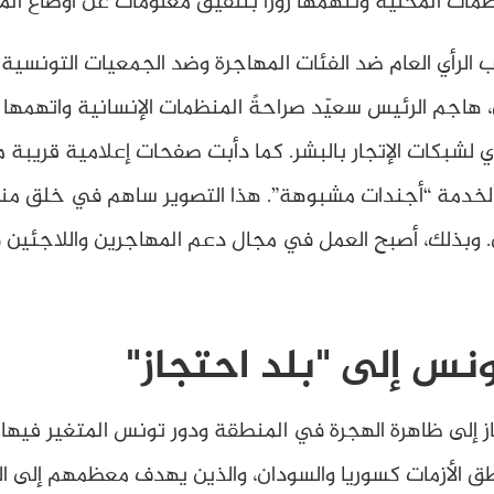
ت المحلية وتتهمها زورًا بتلفيق معلومات عن أوضاع الم
 الرأي العام ضد الفئات المهاجرة وضد الجمعيات التونسية
ين، هاجم الرئيس سعيّد صراحةً المنظمات الإنسانية واتهم
دي لشبكات الإتجار بالبشر. كما دأبت صفحات إعلامية قري
 لخدمة “أجندات مشبوهة”. هذا التصوير ساهم في خلق منا
مي. وبذلك، أصبح العمل في مجال دعم المهاجرين واللاجئي
نس إلى "بلد احتجاز"
ز إلى ظاهرة الهجرة في المنطقة ودور تونس المتغير فيها. ت
طق الأزمات كسوريا والسودان، والذين يهدف معظمهم إلى الو