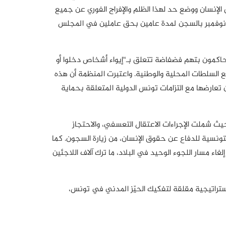
 الإنسان ووضع حد لهذا الظلم والإفراج الفوري عن جميع
محتجزين. وأشارت المنظمة إلى أن هذه القضية تأتي في سياق أوسع من تجريم العمل الإنساني، خاصة بعد الحكم الصادر في 24 نوفمبر بالسجن لمدة عامين بحق عاملين في المجلس
قون، سيُحاكمون بتهم فضفاضة تتعلق بـ“إيواء أشخاص دخلوا أو
 السلطات المحلية والوطنية. واعتبرت المنظمة أن هذه
 تعارضها مع التزامات تونس الدولية المتعلقة بحماية
ما المنظمات العاملة في مجال الهجرة، حيث شملت الإجراءات الاعتقال التعسفي، والاحتجاز
نسية للدفاع عن حقوق الإنسان، من زيارة السجون. كما
فوضية السامية للأمم المتحدة لشؤون اللاجئين في تونس منذ جوان 2024 أدى عمليًا إلى إلغاء مسار اللجوء الوحيد في البلاد، ما ترك آلاف اللاجئين
ستراتيجية مقلقة لتفكيك الحيّز المدني في تونس،