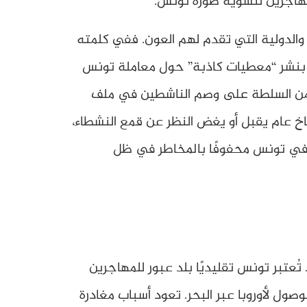
هاجرين لتشويه صورة تونس.
 والدولية التي تقدم لهم العون. ففي كلمته
ها بنشر “معطيات كاذبة” حول معاملة تونس
بة من السلطة على وصم الناشطين في ملف
خ عام يقبل أو يغض النظر عن قمع النشطاء،
ن في تونس محفوفًا بالمخاطر في ظل
ُعتبر تونس تقليديًا بلد عبور للمهاجرين
صول لأوروبا عبر البحر. تعود أسباب مغادرة