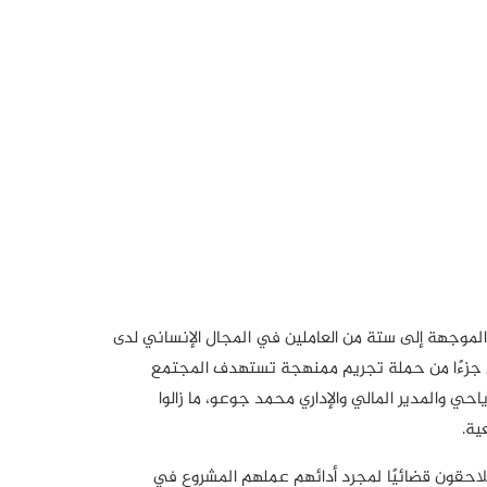
الموجهة إلى ستة من العاملين في المجال الإنساني لدى
لجنائية المرتقبة في 15 ديسمبر تمثل جزءًا من حملة تجريم ممنهجة تستهدف المجتمع
حي والمدير المالي والإداري محمد جوعو، ما زالوا
يُلاحقون قضائيًا لمجرد أدائهم عملهم المشروع في