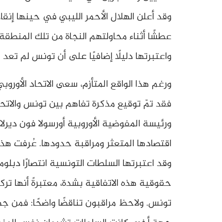
وقد أعلن الهلال الأحمر الليبي في حينها إنق
عطشًا أثناء محاولتهم النجاة من تلك المنطقة 
واعتبرتها دليلًا إضافيًا على أن تونس لم تعد مك
ورغم هذا الواقع المتأزم، سعى الاتحاد الأورو
ورئيسة المفوضية الأوروبية أورسولا فون ديرل
اقتصادها المتعثر ومراقبة حدودها. عُرفت هذه 
وقد اعتبرتها السلطات التونسية انتصارًا دبلو
حقوقية هذه الاتفاقية بشدة، معتبرةً أنها تر
تونس. ولاحظ مراقبون تناقضًا واضحًا: فمن ج