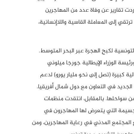
ردت تقارير عن وفاة عدد من المهاجرين
رتقي إلى المعاملة القاسية واللاإنسانية،
لتونسية لكبح الهجرة عبر البحر المتوسط.
وبي في جويلية/يوليو 2023 بحضور الرئيس سعيّد ورئيسة الوزراء الإيطالية جورجا ميلوني
ة كبيرة (تصل إلى نحو مليار يورو) لدعم
ا الجديد في التعاون مع دول شمال أفريقيا.
ي من سواحلها. بالمقابل، انتقدت منظمات
الجسيمة التي يتعرض لها المهاجرون في
 المجتمع المدني في رعاية المهاجرين، ومن