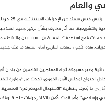
ي والعام
ذية والتشريعية، مما أثار مخاوف بشأن تركيز جميع الصلاح
حملات قمع استهدفت المعارضين السياسيين والنشطاء والص
عدائية وغير مسبوقة تُجاه المهاجرين القادمين من بلدان أ
رئيس قيس سعيّد في فيفري/فبراير 2023 خلال اجتماع لمجلس الأمن القومي، تحدث ع
حًا إلى ما يُعرف بـنظرية “الاستبدال الديمغرافي” العنصر
ربي وإسلامي”، وأمر قوات الأمن باتخاذ إجراءات عاجلة لوق