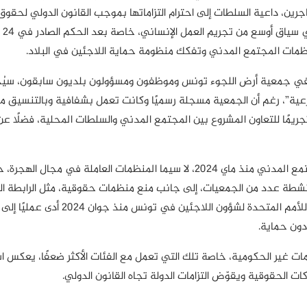
رين، داعية السلطات إلى احترام التزاماتها بموجب القانون الدولي لحقوق
ال
نظمات المجتمع المدني وتفكك منظومة حماية اللاجئين في البلاد.
صًا، من بينهم العاملون في جمعية أرض اللجوء تونس وموظفون ومسؤولون بلديون ساب
عية”، رغم أن الجمعية مسجلة رسميًا وكانت تعمل بشفافية وبالتنسيق مع
تجريمًا للتعاون المشروع بين المجتمع المدني والسلطات المحلية، فضلًا عن
وسلط البيان الضوء على تصاعد القمع ضد منظمات المجتمع المدني منذ ماي 2024، لا سي
شطة عدد من الجمعيات، إلى جانب منع منظمات حقوقية، مثل الرابطة التو
أشارت المنظمة إلى أن تعليق أنشطة الم
دون حماية.
مات غير الحكومية، خاصة تلك التي تعمل مع الفئات الأكثر ضعفًا، يعكس ا
ات الحقوقية ويقوّض التزامات الدولة تجاه القانون الدولي.