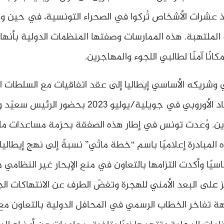
اذ عشرات الأشخاص تُركوا في الصحراء التونسية، في حين و
الملتهبة. هذه الممارسات وصفتها المنظمات الدولية بأنها ت
انًا آمنًا لطالبي اللجوء والمهاجرين.
بي وشريكه الأساسي إيطاليا إلى عقد اتفاقيات مع السلطات ا
فقد تمّ توقيع مذكرة تفاهم بين تونس والاتحاد الأور
اين. وُعدت تونس في إطار هذه الصفقة بحزمة مساعدات مالي
المبادرة إعلاميًا باسم “خطة ماتّي” نسبةً إلى نهج إيطالي
ماسيًا وأكدت التزامها بالتعاون في منع الإبحار غير النظام
كز على البعد الأمني للهجرة وتغضّ الطرف عن الانتهاكات 
هة تفاخر الخطاب الرسمي في المحافل الدولية بالتعاون مع