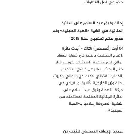
حكم في أصل الاتهامات…
إحالة رفيق عبد السلام على الدائرة
الجنائية في قضية «الهبة الصينية» رغم
صدور حكم تعقيبي سنة 2018
04 أوت (أغسطس) 2026 – أيدت دائرة
الاتهام المختصة بالنظر في قضايا الفساد
المالي لدى محكمة الاستئناف بتونس قرار
ختم البحث الصادر عن قاضي التحقيق
بالقطب القضائي الاقتصادي والمالي، وقررت
إحالة وزير الخارجية الأسبق والقيادي في
حركة النهضة رفيق عبد السلام على
الدائرة الجنائية المختصة لمحاكمته في
القضية المعروفة إعلاميًا بـ«الهبة
الصينية»…
تمديد الإيقاف التحفظي لبثينة بن