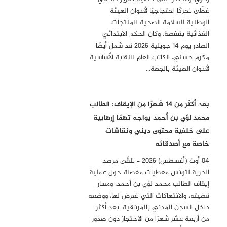
غطّى تحركًا احتجاجيًا لأعوان الهيئة
الوطنية للسلامة الصحية للمنتجات
الغذائية بقفصة. وكان الحكم الابتدائي
الصادر يوم 14 جويلية 2026 قد شمل أيضًا
مكرم حسني، الكاتب العام للنقابة الأساسية
لأعوان الهيئة بالجهة…
بعد أكثر من 14 شهرًا من الإيقاف: الطالب
محمد لؤي بن أحمد يواجه تهمًا إرهابية
على خلفية محتوى ديني ونقاشات
خاصة مع أصدقائه
04 أوت (أغسطس) 2026 – تلقّى مرصد
الحرية لتونس معطيات مفصلة حول عملية
إيقاف الطالب محمد لؤي بن أحمد، ومسار
قضيته، والانتهاكات التي تعرض لها، ووضعه
داخل السجن المدني بالمرناقية، بعد أكثر
من أربعة عشر شهرًا من الاحتجاز دون صدور