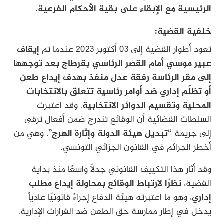
الرئيسية مع الإبقاء على بقية الأحكام الفرعية.
خلفية القضية:
تعود أطوار القضية إلى 03 أكتوبر 2023 عندما تم
إيقاف
عبير موسي أمام القصر الرئاسي بقرطاج بعد توجهها
إلى مقر الرئاسة رفقة عدل منفذ بهدف إيداع طعن
أو تظلّم إداري ضد أوامر رئاسية تتعلق بالانتخابات
المحلية وتقسيم الدوائر الانتخابية
. وقد اعتبرت
السلطات القضائية أن الوقائع تندرج ضمن أفعال ترقى
إلى جريمة
“تبديل هيئة الدولة وإثارة الهرج”
، وهي من
أخطر الجرائم في القانون الجزائي التونسي.
وقد أثار هذا التكييف القانوني جدلاً واسعًا منذ بداية
القضية،
نظرًا لارتباط الوقائع بمحاولة إيداع مطلب
إداري
، وهو ما اعتبرته هيئة الدفاع إجراءً قانونيًا عادياً
يدخل في إطار ممارسة حق الطعن ضد القرارات الإدارية.