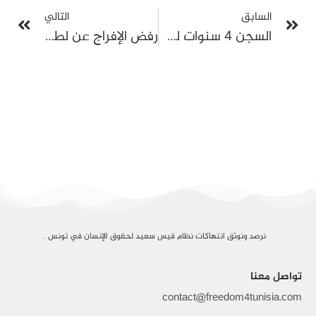
السابق
التالي
السجن 4 سنوات لسيف الدين مخلوف بتهمة التآمر على أمن الدولة في قضية رفعتها ضده نقابة أمنية
رفض الإفراج عن لطفي المرايحي وتأجيل محاكمته في قضية مالية إلى شهر أفريل المقبل
نرصد ونوثق انتهاكات نظام قيس سعيد لحقوق الإنسان في تونس .
تواصل معنا
contact@freedom4tunisia.com