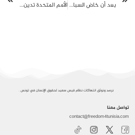
بعد أن خاض السباق الانتخابي في سجنه، العياشي زمال يواجه أحكامًا جديدة
الأمم المتحدة تدين تصاعد القمع في تونس
نرصد ونوثق انتهاكات نظام قيس سعيد لحقوق الإنسان في تونس .
تواصل معنا
contact@freedom4tunisia.com