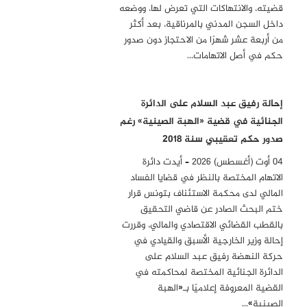
قضيته، والانتهاكات التي تعرض لها، ووضعه
داخل السجن المدني بالمرناقية، بعد أكثر
من أربعة عشر شهرًا من الاحتجاز دون صدور
حكم في أصل الاتهامات…
إحالة رفيق عبد السلام على الدائرة
الجنائية في قضية «الهبة الصينية» رغم
صدور حكم تعقيبي سنة 2018
04 أوت (أغسطس) 2026 – أيدت دائرة
الاتهام المختصة بالنظر في قضايا الفساد
المالي لدى محكمة الاستئناف بتونس قرار
ختم البحث الصادر عن قاضي التحقيق
بالقطب القضائي الاقتصادي والمالي، وقررت
إحالة وزير الخارجية الأسبق والقيادي في
حركة النهضة رفيق عبد السلام على
الدائرة الجنائية المختصة لمحاكمته في
القضية المعروفة إعلاميًا بـ«الهبة
الصينية»…