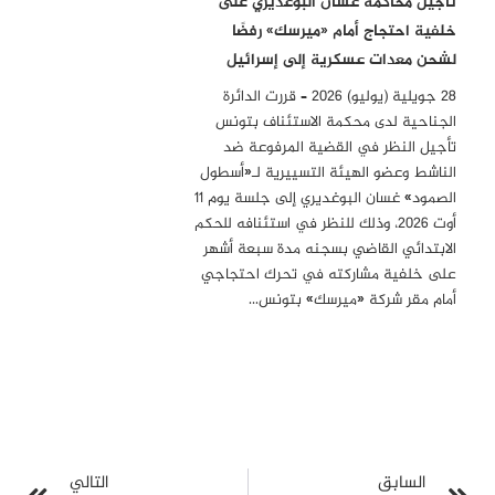
تأجيل محاكمة غسان البوغديري على
خلفية احتجاج أمام «ميرسك» رفضًا
لشحن معدات عسكرية إلى إسرائيل
28 جويلية (يوليو) 2026 – قررت الدائرة
الجناحية لدى محكمة الاستئناف بتونس
تأجيل النظر في القضية المرفوعة ضد
الناشط وعضو الهيئة التسييرية لـ«أسطول
الصمود» غسان البوغديري إلى جلسة يوم 11
أوت 2026، وذلك للنظر في استئنافه للحكم
الابتدائي القاضي بسجنه مدة سبعة أشهر
على خلفية مشاركته في تحرك احتجاجي
أمام مقر شركة «ميرسك» بتونس…
السابق
التالي